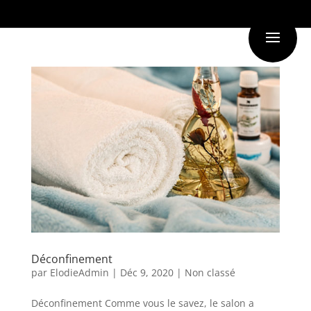
Déconfinement
par
ElodieAdmin
|
Déc 9, 2020
|
Non classé
Déconfinement Comme vous le savez, le salon a