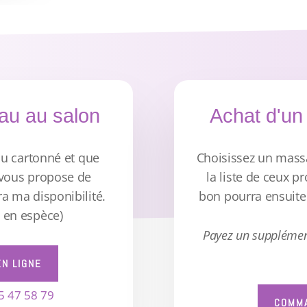
au au salon
Achat d'un
au cartonné et que
Choisissez un mass
 vous propose de
la liste de ceux p
ra ma disponibilité.
bon pourra ensuite 
 en espèce)
Payez un supplément
N LIGNE
5 47 58 79
COMMA