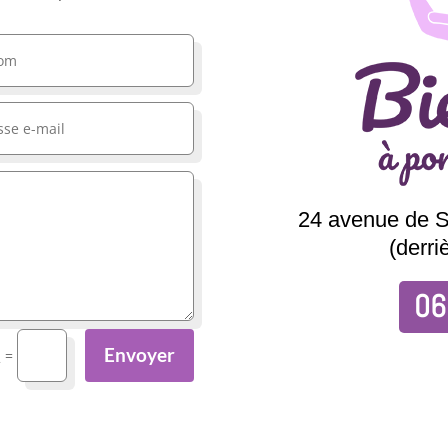
24 avenue de 
(derri
06
Envoyer
=
2