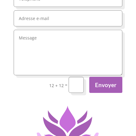
Envoyer
=
12 + 12